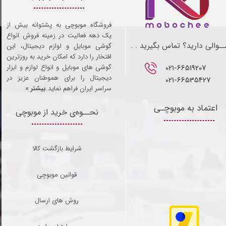
فروشگاه موبوچی به پشتوانه بیش از
یک دهه فعالیت در زمینه فروش انواع
ـوالی دارید؟ تماس بگیرید . .
گوشی موبایل و لوازم دیجیتال، این
افتخار را دارد که امکان خرید به روزترین
021-66519207​​​​​​​
گوشی های موبایل و انواع لوازم و ابزار
دیجیتال را برای هموطنان عزیز در
021-66535427
سراسر ایران فراهم نماید.
بیشتر »
اعتماد به موبوچـی
نحــوه‌ی خرید از موبوچی
شرایط بازگشت کالا
قوانین موبوچی
روش های ارسال