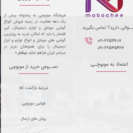
فروشگاه موبوچی به پشتوانه بیش از
یک دهه فعالیت در زمینه فروش انواع
ـوالی دارید؟ تماس بگیرید . .
گوشی موبایل و لوازم دیجیتال، این
افتخار را دارد که امکان خرید به روزترین
021-66519207​​​​​​​
گوشی های موبایل و انواع لوازم و ابزار
دیجیتال را برای هموطنان عزیز در
021-66535427
سراسر ایران فراهم نماید.
بیشتر »
اعتماد به موبوچـی
نحــوه‌ی خرید از موبوچی
شرایط بازگشت کالا
قوانین موبوچی
روش های ارسال