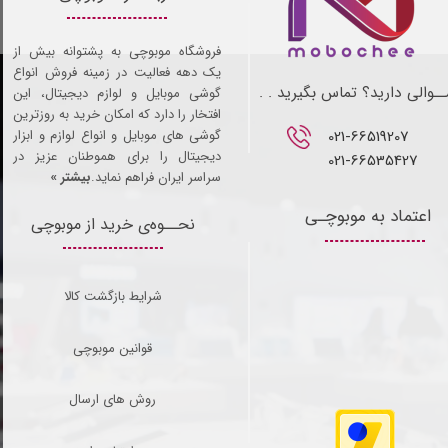
فروشگاه موبوچی به پشتوانه بیش از
یک دهه فعالیت در زمینه فروش انواع
ـوالی دارید؟ تماس بگیرید . .
گوشی موبایل و لوازم دیجیتال، این
افتخار را دارد که امکان خرید به روزترین
021-66519207​​​​​​​
گوشی های موبایل و انواع لوازم و ابزار
دیجیتال را برای هموطنان عزیز در
021-66535427
سراسر ایران فراهم نماید.
بیشتر »
اعتماد به موبوچـی
نحــوه‌ی خرید از موبوچی
شرایط بازگشت کالا
قوانین موبوچی
روش های ارسال