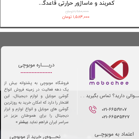
اپن باکس ( بدون جعبه) کمربند و ماساژور حرارتی قاعدگی Icalma
کمربند و ماساژور حرارتی قاعدگی Icalma
۱,۹۸۰,۰۰۰ تومان
۱,۵۸۴,۰۰۰ تومان
دربـــاره موبوچی
فروشگاه موبوچی به پشتوانه بیش از
یک دهه فعالیت در زمینه فروش انواع
ـوالی دارید؟ تماس بگیرید . .
گوشی موبایل و لوازم دیجیتال، این
افتخار را دارد که امکان خرید به روزترین
021-66519207​​​​​​​
گوشی های موبایل و انواع لوازم و ابزار
دیجیتال را برای هموطنان عزیز در
021-66535427
سراسر ایران فراهم نماید.
بیشتر »
اعتماد به موبوچـی
نحــوه‌ی خرید از موبوچی