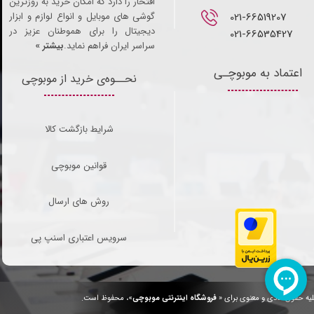
افتخار را دارد که امکان خرید به روزترین
021-66519207​​​​​​​
گوشی های موبایل و انواع لوازم و ابزار
دیجیتال را برای هموطنان عزیز در
021-66535427
سراسر ایران فراهم نماید.
بیشتر »
اعتماد به موبوچـی
نحــوه‌ی خرید از موبوچی
شرایط بازگشت کالا
قوانین موبوچی
روش های ارسال
سرویس اعتباری اسنپ پی
یه حقوق مادی و معنوی برای «
فروشگاه اینترنتی موبوچی
»، محفوظ است.