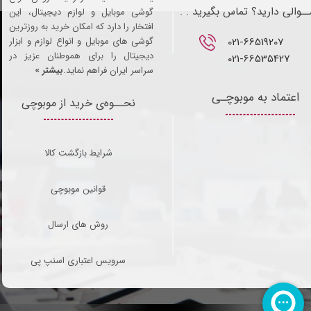
ـوالی دارید؟ تماس بگیرید . .
گوشی موبایل و لوازم دیجیتال، این
افتخار را دارد که امکان خرید به روزترین
021-66519207​​​​​​​
گوشی های موبایل و انواع لوازم و ابزار
دیجیتال را برای هموطنان عزیز در
021-66535427
سراسر ایران فراهم نماید.
بیشتر »
اعتماد به موبوچـی
نحــوه‌ی خرید از موبوچی
شرایط بازگشت کالا
قوانین موبوچی
روش های ارسال
سرویس اعتباری اسنپ پی