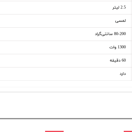
2.5 لیتر
لمسی
80-200 سانتی‌گراد
1300 وات
60 دقیقه
دارد