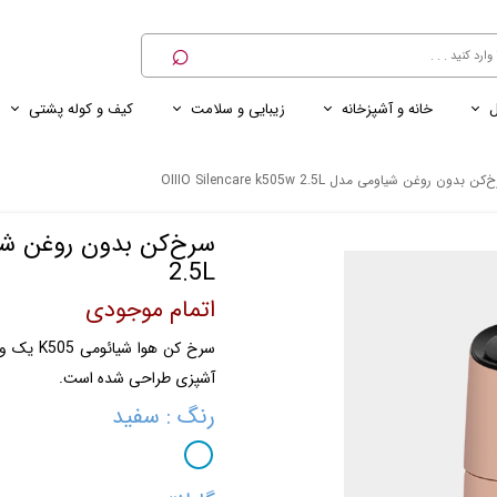
⌕
ل
خانه و آشپزخانه
زیبایی و سلامت
کیف و کوله پشتی
ی
ی ناخن
ترازو
پنکه رومیزی
کنسول خانگی
کابل و شارژر و مبدل برق
ن بدون روغن شیاومی مدل OIIIO Silencare k505w 2.5L
2.5L
اتمام موجودی
سرخ کن ه
آشپزی طراحی شده است.
رنگ
: سفید