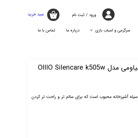
سبد خرید
ورود
/
ثبت نام
۰
حساب کاربری
من
سرگرمی و اسباب بازی
درباره ما
تماس با ما
تغییر گذر واژه
جارو
پازل
اسپیکر
پایه نگه دارنده گوشی موبایل
سفارشات
جارو شارژی
جارو روباتیک
خروج از حساب
سرخ‌کن بدون روغن شیاومی مدل OIIIO Silencare k505w
کاربری
جارو برقی
وا شیائومی K505 یک وسیله آشپزخانه محبوب است که برای سالم تر و راحت تر کردن