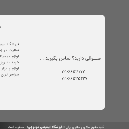
د
فروشگاه موب
فعالیت در ز
لوازم دیجیتا
ســوالی دارید؟ تماس بگیرید . .
خرید به روز
لوازم و ابزار
021-66519207​​​​​​​
سراسر ایران ف
021-66535427
کلیه حقوق مادی و معنوی برای «
فروشگاه اینترنتی موبوچی
»، محفوظ است.