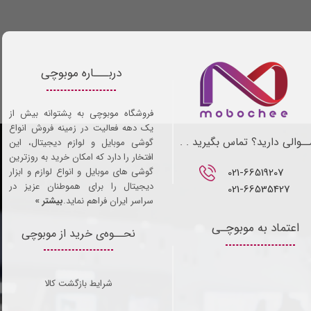
دربـــاره موبوچی
فروشگاه موبوچی به پشتوانه بیش از
یک دهه فعالیت در زمینه فروش انواع
ـوالی دارید؟ تماس بگیرید . .
گوشی موبایل و لوازم دیجیتال، این
افتخار را دارد که امکان خرید به روزترین
021-66519207​​​​​​​
گوشی های موبایل و انواع لوازم و ابزار
دیجیتال را برای هموطنان عزیز در
021-66535427
سراسر ایران فراهم نماید.
بیشتر »
اعتماد به موبوچـی
نحــوه‌ی خرید از موبوچی
شرایط بازگشت کالا