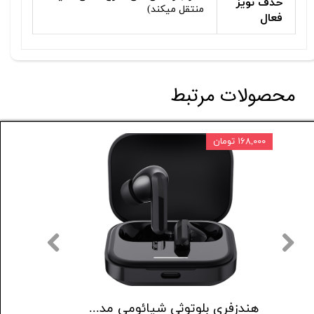
حذف نویز
منتقل میکند)
فعال
محصولات مرتبط
۱۶۸,۰۰۰ تومان
۸۰,۰۰۰ تومان
هدست بلوتوثی جی بی ال مدل Tune 520
هندزفری بلوتوثی شیائومی مدل Redmi buds 5