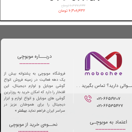
۶,۴۷۷,۴۳۲ تومان
۶,۳۰۹,۴۳۲ تومان
دربـــاره موبوچی
فروشگاه موبوچی به پشتوانه بیش از
یک دهه فعالیت در زمینه فروش انواع
ـوالی دارید؟ تماس بگیرید . .
گوشی موبایل و لوازم دیجیتال، این
افتخار را دارد که امکان خرید به روزترین
021-66519207​​​​​​​
گوشی های موبایل و انواع لوازم و ابزار
دیجیتال را برای هموطنان عزیز در
021-66535427
سراسر ایران فراهم نماید.
بیشتر »
اعتماد به موبوچـی
نحــوه‌ی خرید از موبوچی