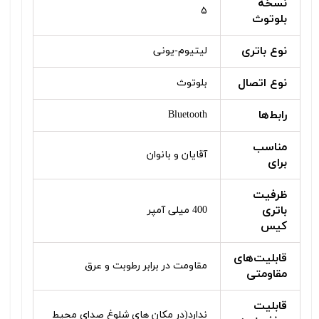
نسخه
۵
بلوتوث
نوع باتری
لیتیوم-یونی
نوع اتصال
بلوتوث
رابط‌ها
Bluetooth
مناسب
آقایان و بانوان
برای
ظرفیت
باتری
400 میلی آمپر
کیس
قابلیت‌های
مقاومت در برابر رطوبت و عرق
مقاومتی
قابلیت
ندارد(در مکان های شلوغ صدای محیط