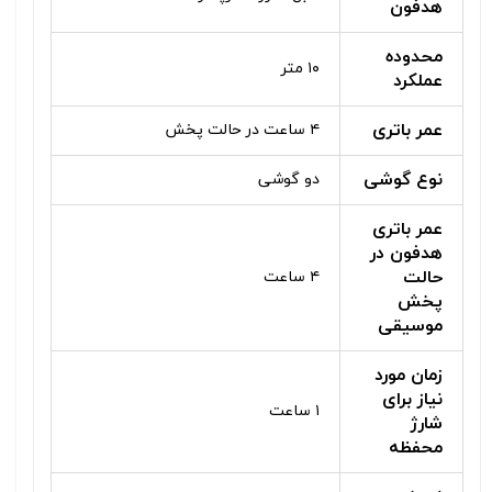
هدفون
محدوده
۱۰ متر
عملکرد
عمر باتری
۴ ساعت در حالت پخش
نوع گوشی
دو گوشی
عمر باتری
هدفون در
حالت
۴ ساعت
پخش
موسیقی
زمان مورد
نیاز برای
۱ ساعت
شارژ
محفظه