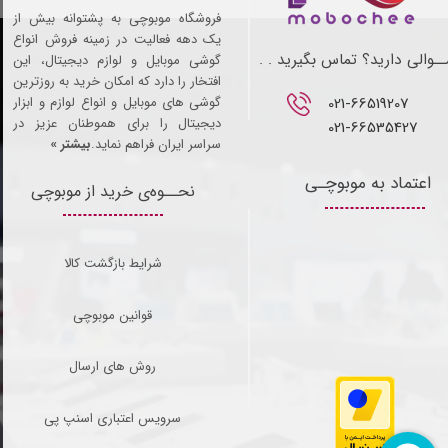
فروشگاه موبوچی به پشتوانه بیش از
یک دهه فعالیت در زمینه فروش انواع
ـوالی دارید؟ تماس بگیرید . .
گوشی موبایل و لوازم دیجیتال، این
افتخار را دارد که امکان خرید به روزترین
021-66519207​​​​​​​
گوشی های موبایل و انواع لوازم و ابزار
دیجیتال را برای هموطنان عزیز در
021-66535427
سراسر ایران فراهم نماید.
بیشتر »
اعتماد به موبوچـی
نحــوه‌ی خرید از موبوچی
شرایط بازگشت کالا
قوانین موبوچی
روش های ارسال
سرویس اعتباری اسنپ پی