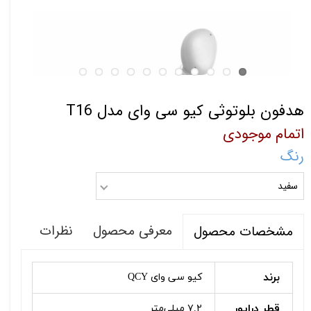
هدفون بلوتوثی کیو سی وای مدل T16
اتمام موجودی
رنگ
سفید
معرفی محصول
نظرات
مشخصات محصول
برند
کیو سی وای QCY
قطر درایور
۷.۲ میلی‌متر