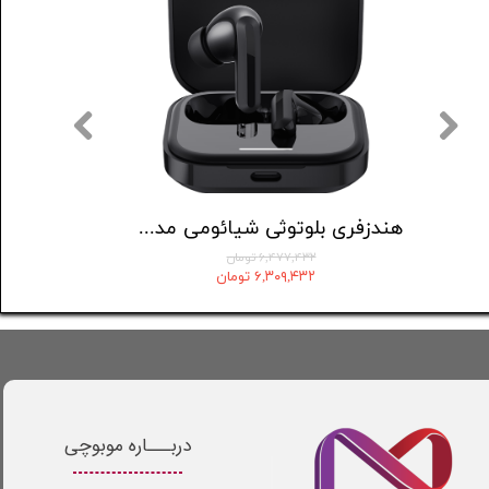
هدست بلوتوثی جی بی ال مدل Tune 520
هندزفری بلوتوثی شیائومی مدل Redmi buds 5
۶,۴۷۷,۴۳۲ تومان
۶,۳۰۹,۴۳۲ تومان
دربـــاره موبوچی