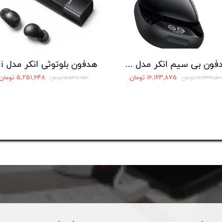
هدفون بی سیم انکر مدل Soundcore Liberty 4 Pro A3954
هدفو
۱۶,۱۲۳,۸۷۵ تومان
۵,۲۵۱,۶۴۸ تومان
۱۷,۳۳۷,۵۰ تومان
۵,۵۲۸,۰۵۰ تومان