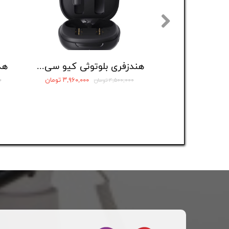
هندزفری بلوتوثی کیو سی وای مدل AilyBuds E20
۳,۹۶۰,۰۰۰ تومان
۴,۵۰۰,۰۰۰ تومان
۰