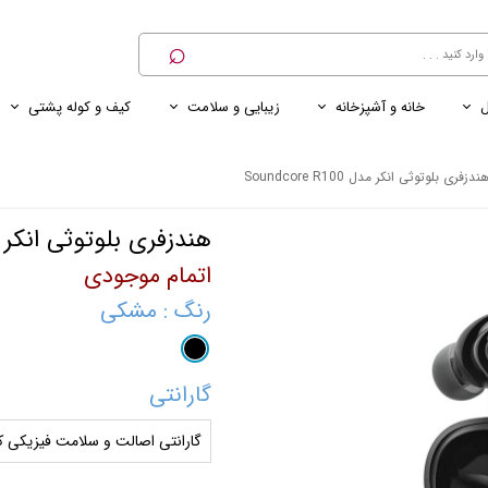
⌕
ل
خانه و آشپزخانه
زیبایی و سلامت
کیف و کوله پشتی
ی
ی ناخن
ترازو
پنکه رومیزی
کنسول خانگی
کابل و شارژر و مبدل برق
ندزفری بلوتوثی انکر مدل Soundcore R100
هندزفری بلوتوثی انکر مدل re R100
اتمام موجودی
رنگ
: مشکی
گارانتی
گارانتی اصالت و سلامت فیزیکی کا