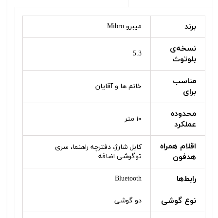
برند
میبرو Mibro
نسخه‌ی
5.3
بلوتوث
مناسب
خانم ها و آقایان
برای
محدوده
۱۰ متر
عملکرد
اقلام همراه
کابل شارژ، دفترچه راهنما، سری
هدفون
توگوشی اضافه
رابط‌ها
Bluetooth
نوع گوشی
دو گوشی