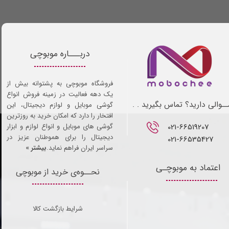
دربـــاره موبوچی
فروشگاه موبوچی به پشتوانه بیش از
یک دهه فعالیت در زمینه فروش انواع
ـوالی دارید؟ تماس بگیرید . .
گوشی موبایل و لوازم دیجیتال، این
افتخار را دارد که امکان خرید به روزترین
021-66519207​​​​​​​
گوشی های موبایل و انواع لوازم و ابزار
دیجیتال را برای هموطنان عزیز در
021-66535427
سراسر ایران فراهم نماید.
بیشتر »
اعتماد به موبوچـی
نحــوه‌ی خرید از موبوچی
شرایط بازگشت کالا