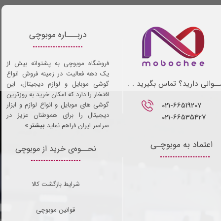
دربـــاره موبوچی
فروشگاه موبوچی به پشتوانه بیش از
یک دهه فعالیت در زمینه فروش انواع
ـوالی دارید؟ تماس بگیرید . .
گوشی موبایل و لوازم دیجیتال، این
افتخار را دارد که امکان خرید به روزترین
021-66519207​​​​​​​
گوشی های موبایل و انواع لوازم و ابزار
دیجیتال را برای هموطنان عزیز در
021-66535427
سراسر ایران فراهم نماید.
بیشتر »
اعتماد به موبوچـی
نحــوه‌ی خرید از موبوچی
شرایط بازگشت کالا
قوانین موبوچی