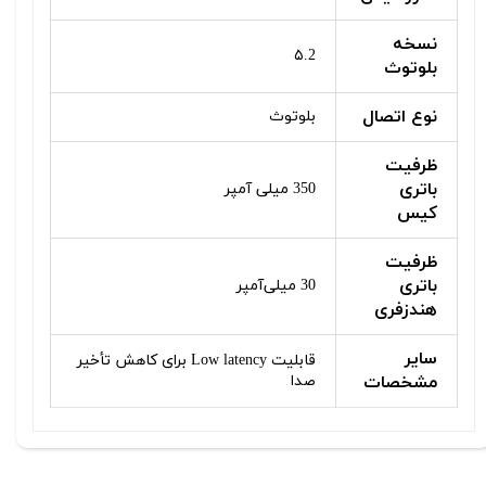
نسخه
۵.2
بلوتوث
نوع اتصال
بلوتوث
ظرفیت
باتری
350 میلی آمپر
کیس
ظرفیت
باتری
30 میلی‌آمپر
هندزفری
سایر
قابلیت Low latency برای کاهش تأخیر
مشخصات
صدا