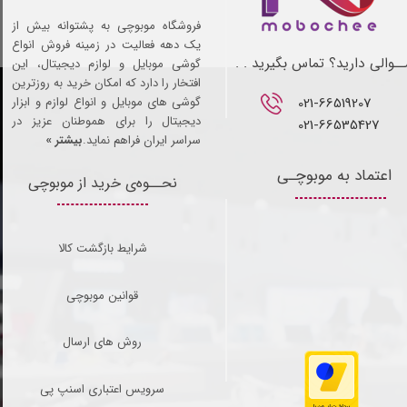
فروشگاه موبوچی به پشتوانه بیش از
یک دهه فعالیت در زمینه فروش انواع
ـوالی دارید؟ تماس بگیرید . .
گوشی موبایل و لوازم دیجیتال، این
افتخار را دارد که امکان خرید به روزترین
021-66519207​​​​​​​
گوشی های موبایل و انواع لوازم و ابزار
دیجیتال را برای هموطنان عزیز در
021-66535427
سراسر ایران فراهم نماید.
بیشتر »
اعتماد به موبوچـی
نحــوه‌ی خرید از موبوچی
شرایط بازگشت کالا
قوانین موبوچی
روش های ارسال
سرویس اعتباری اسنپ پی