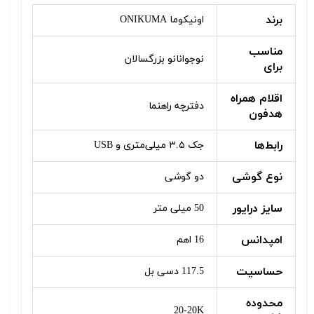
برند
اونیکوما ONIKUMA
مناسب
نوجوانانو بزرگسالان
برای
اقلام همراه
دفترچه راهنما
هدفون
رابط‌ها
جک ۳.۵ میلی‌متری و USB
نوع گوشی
دو گوشی
سایز درایور
50 میلی متر
امپدانس
16 اهم
حساسیت
117.5 دسی بل
محدوده
20-20K