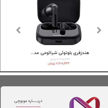
هدست بلوتوثی جی بی ال مدل Tune 520
هندزفری بلوتوثی شیائومی مدل Redmi buds 5
۶,۴۷۷,۴۳۲ تومان
۶,۳۰۹,۴۳۲ تومان
دربـــاره موبوچی