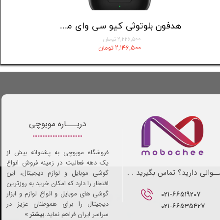
هندزفری بلوتوثی شیائومی مدل Redmi buds 5
هدفون بلوتوثی کیو سی وای مدل T13
۲,۲۲۶,۵۰۰ تومان
۲,۱۴۶,۵۰۰ تومان
دربـــاره موبوچی
فروشگاه موبوچی به پشتوانه بیش از
یک دهه فعالیت در زمینه فروش انواع
ـوالی دارید؟ تماس بگیرید . .
گوشی موبایل و لوازم دیجیتال، این
افتخار را دارد که امکان خرید به روزترین
021-66519207​​​​​​​
گوشی های موبایل و انواع لوازم و ابزار
دیجیتال را برای هموطنان عزیز در
021-66535427
سراسر ایران فراهم نماید.
بیشتر »