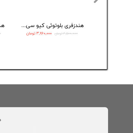
هندزفری بلوتوثی کیو سی وای مدل AilyBuds E20
۳,۹۶۰,۰۰۰ تومان
۴,۵۰۰,۰۰۰ تومان
۰
د