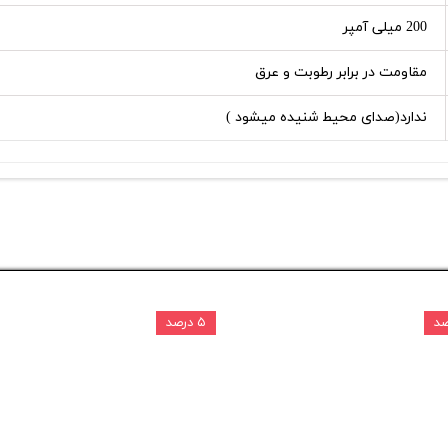
200 میلی آمپر
مقاومت در برابر رطوبت و عرق
ندارد(صدای محیط شنیده میشود )
۵ درصد