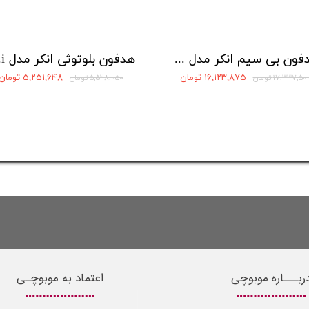
هدفون بی سیم انکر مدل Soundcore Liberty 4 Pro A3954
هدفو
۱۶,۱۲۳,۸۷۵ تومان
۵,۲۵۱,۶۴۸ تومان
۱۷,۳۳۷,۵۰ تومان
۵,۵۲۸,۰۵۰ تومان
ربـــاره موبوچی
اعتماد به موبوچـی