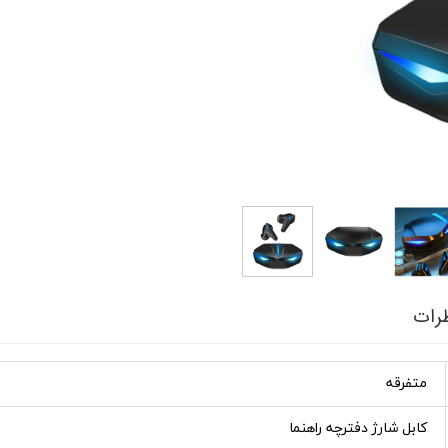
رات
متفرقه
کابل شارژ دفترچه راهنما