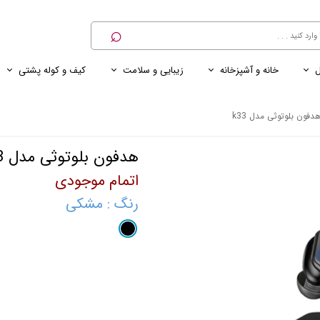
⌕
ل
خانه و آشپزخانه
زیبایی و سلامت
کیف و کوله پشتی
ی
ی ناخن
ترازو
پنکه رومیزی
کنسول خانگی
کابل و شارژر و مبدل برق
دفون بلوتوثی مدل k33
هدفون بلوتوثی مدل k33
اتمام موجودی
رنگ
: مشکی