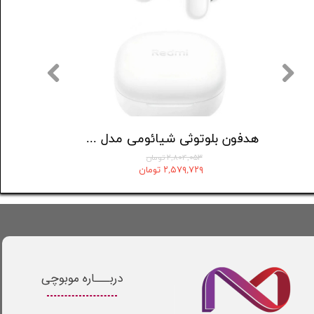
هدفون بلوتوثی کیو سی وای مدل T13
هدفون بلوتوثی شیائومی مدل Redmi Buds 6 Play
۲,۸۰۴,۰۵۳ تومان
۲,۵۷۹,۷۲۹ تومان
دربـــاره موبوچی