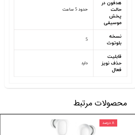
هدفون در
حالت
حدود 5 ساعت
پخش
موسیقی
نسخه
5
بلوتوث
قابلیت
حذف نویز
دارد
فعال
محصولات مرتبط
۸ درصد
۰ تومان