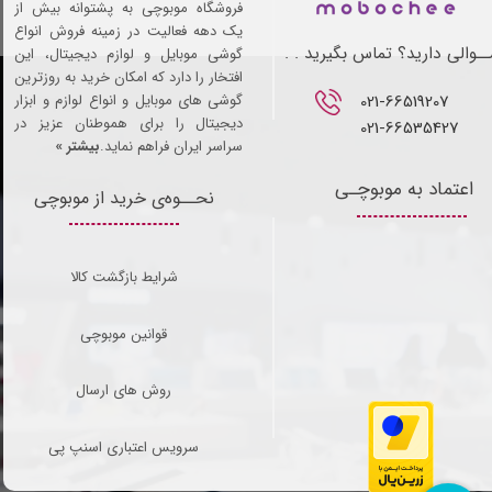
فروشگاه موبوچی به پشتوانه بیش از
یک دهه فعالیت در زمینه فروش انواع
ـوالی دارید؟ تماس بگیرید . .
گوشی موبایل و لوازم دیجیتال، این
افتخار را دارد که امکان خرید به روزترین
021-66519207​​​​​​​
گوشی های موبایل و انواع لوازم و ابزار
دیجیتال را برای هموطنان عزیز در
021-66535427
سراسر ایران فراهم نماید.
بیشتر »
اعتماد به موبوچـی
نحــوه‌ی خرید از موبوچی
شرایط بازگشت کالا
قوانین موبوچی
روش های ارسال
سرویس اعتباری اسنپ پی