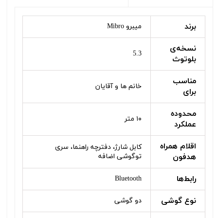
برند
میبرو Mibro
نسخه‌ی
5.3
بلوتوث
مناسب
خانم ها و آقایان
برای
محدوده
۱۰ متر
عملکرد
اقلام همراه
کابل شارژ، دفترچه راهنما، سری
هدفون
توگوشی اضافه
رابط‌ها
Bluetooth
نوع گوشی
دو گوشی