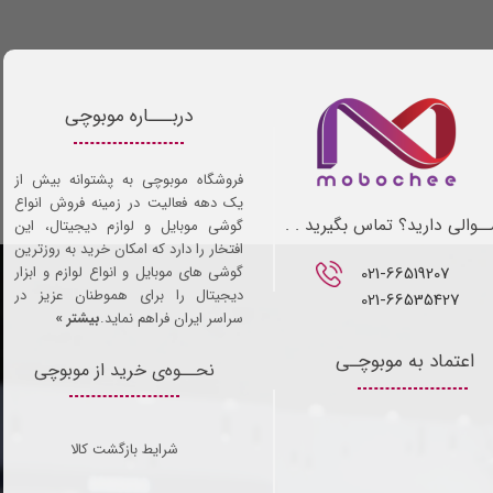
دربـــاره موبوچی
فروشگاه موبوچی به پشتوانه بیش از
یک دهه فعالیت در زمینه فروش انواع
ـوالی دارید؟ تماس بگیرید . .
گوشی موبایل و لوازم دیجیتال، این
افتخار را دارد که امکان خرید به روزترین
021-66519207​​​​​​​
گوشی های موبایل و انواع لوازم و ابزار
دیجیتال را برای هموطنان عزیز در
021-66535427
سراسر ایران فراهم نماید.
بیشتر »
اعتماد به موبوچـی
نحــوه‌ی خرید از موبوچی
شرایط بازگشت کالا