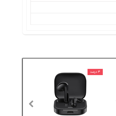
۴ درصد
۲ درصد