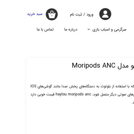
سبد خرید
ورود
/
ثبت نام
۰
حساب کاربری
من
سرگرمی و اسباب بازی
درباره ما
تماس با ما
تغییر گذر واژه
جارو
پازل
اسپیکر
پایه نگه دارنده گوشی موبایل
سفارشات
جارو شارژی
جارو روباتیک
خروج از حساب
Moripods 
کاربری
جارو برقی
اگر به دنبال یک هندزفری ارزان هستید که با استفاده از بلوتوث به دستگاه‌های پخش صدا مانند گوشی‌های IOS
و اندروید، تبلت، آیپد، کامپیوتر و سیستم‌های صوتی دیگر متصل شود، haylou moripods anc قیمت خوبی دارد
.