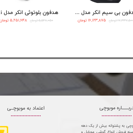
هدفون بی سیم انکر مدل Soundcore Liberty 4 Pro A3954
هدفو
۱۶,۱۲۳,۸۷۵ تومان
۵,۲۵۱,۶۴۸ تومان
۱۷,۳۳۷,۵۰ تومان
۵,۵۲۸,۰۵۰ تومان
ربـــاره موبوچی
اعتماد به موبوچـی
وچی به پشتوانه بیش از یک دهه
مینه فروش انواع گوشی موبایل و