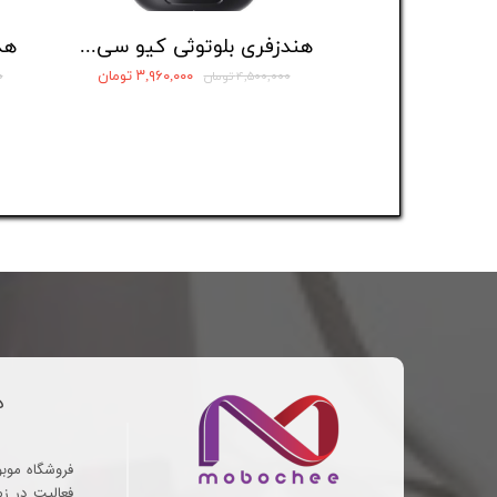
هندزفری بلوتوثی کیو سی وای مدل AilyBuds E20
۳,۹۶۰,۰۰۰ تومان
۴,۵۰۰,۰۰۰ تومان
۰
د
فروشگاه موب
فعالیت در ز