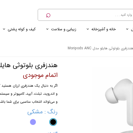
⌕
ل
خانه و آشپزخانه
زیبایی و سلامت
کیف و کوله پشتی
ی
ی ناخن
ترازو
پنکه رومیزی
کنسول خانگی
کابل و شارژر و مبدل برق
ندزفری بلوتوثی هایلو مدل Moripods ANC
هندزفری بلوتوثی هایلو مدل ANC
اتمام موجودی
و می‌تواند انتخاب مناسبی برای شما باشد
رنگ
: مشکی