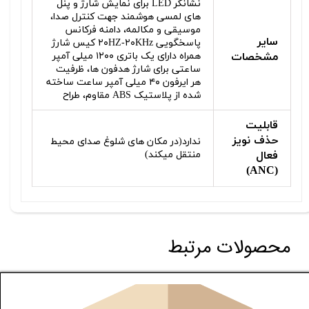
نشانگر LED برای نمایش شارژ و پنل
های لمسی هوشمند جهت کنترل صدا،
موسیقی و مکالمه، دامنه فرکانس
سایر
پاسخگویی ۲۰HZ-۲۰KHz کیس شارژ
مشخصات
همراه دارای یک باتری ۱۲۰۰ میلی آمپر
ساعتی برای شارژ هدفون ها، ظرفیت
هر ایرفون ۴۰ میلی آمپر ساعت ساخته
شده از پلاستیک ABS مقاوم، طراح
قابلیت
حذف نویز
ندارد(در مکان های شلوغ صدای محیط
فعال
منتقل میکند)
(ANC)
محصولات مرتبط