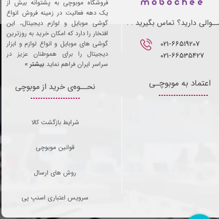
فروشگاه موبوچی به پشتوانه بیش از
یک دهه فعالیت در زمینه فروش انواع
ـوالی دارید؟ تماس بگیرید . .
گوشی موبایل و لوازم دیجیتال، این
افتخار را دارد که امکان خرید به روزترین
021-66519207​​​​​​​
گوشی های موبایل و انواع لوازم و ابزار
دیجیتال را برای هموطنان عزیز در
021-66535427
سراسر ایران فراهم نماید.
بیشتر »
اعتماد به موبوچـی
نحــوه‌ی خرید از موبوچی
شرایط بازگشت کالا
قوانین موبوچی
روش های ارسال
سرویس اعتباری اسنپ پی