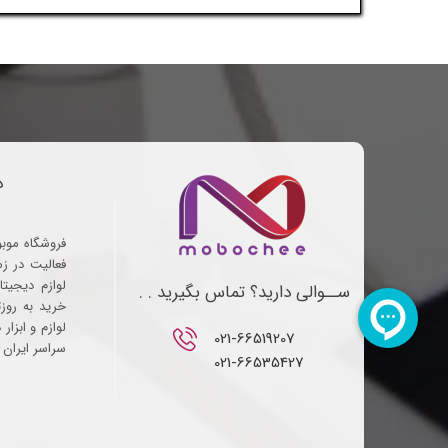
د
فروشگاه موب
فعالیت در ز
لوازم دیجیتا
ســوالی دارید؟ تماس بگیرید . .
خرید به روز
لوازم و ابزار
021-66519207​​​​​​​
سراسر ایران ف
021-66535427