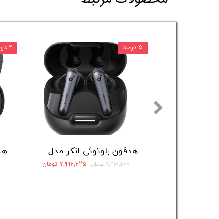
۵ درصد
۲ درصد
هدفون بلوتوثی شیائومی مدل Redmi Buds 6 Active
هدفون بلوتوثی انکر مدل Liberty 4 NC
۳,۲۹۹,۵۲۵ تومان
۷,۹۹۶,۶۲۵ تومان
۸,۴۱۷,۵۰۰ تومان