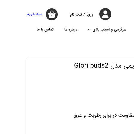
سبد خرید
ورود
/
ثبت نام
۰
حساب کاربری
من
سرگرمی و اسباب بازی
درباره ما
تماس با ما
تغییر گذر واژه
جارو
پازل
اسپیکر
پایه نگه دارنده گوشی موبایل
سفارشات
جارو شارژی
جارو روباتیک
خروج از حساب
Glori buds2
کاربری
جارو برقی
مقاومت در برابر رطوبت و عرق