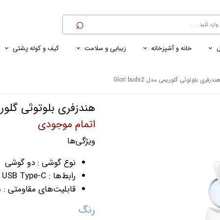
⌕
ل
خانه و آشپزخانه
زیبایی و سلامت
کیف و کوله پشتی
ی
ی ناخن
ترازو
پنکه رومیزی
کنسول خانگی
کابل و شارژر و مبدل برق
ندزفری بلوتوثی گلوریمی مدل Glori buds2
هندزفری بلوتوثی گلوریمی مدل 
اتمام موجودی
ویژگی‌ها
نوع گوشی : دو گوشی
رابط‌ها : USB Type-C
قابلیت‌های مقاومتی : 
رنگ