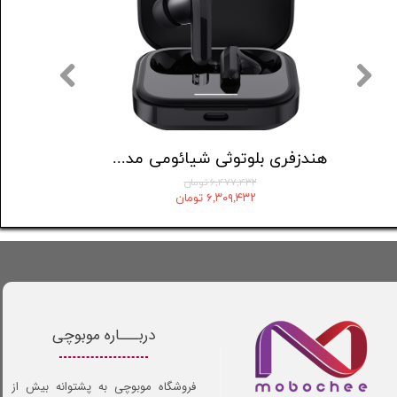
هدست بلوتوثی جی بی ال مدل Tune 520
هندزفری بلوتوثی شیائومی مدل Redmi buds 5
۶,۴۷۷,۴۳۲ تومان
۶,۳۰۹,۴۳۲ تومان
دربـــاره موبوچی
فروشگاه موبوچی به پشتوانه بیش از