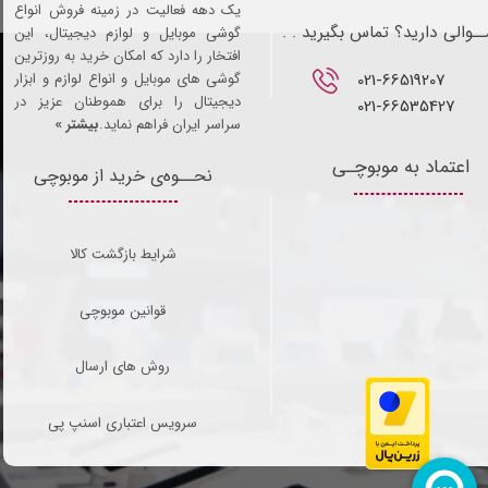
یک دهه فعالیت در زمینه فروش انواع
ـوالی دارید؟ تماس بگیرید . .
گوشی موبایل و لوازم دیجیتال، این
افتخار را دارد که امکان خرید به روزترین
021-66519207​​​​​​​
گوشی های موبایل و انواع لوازم و ابزار
دیجیتال را برای هموطنان عزیز در
021-66535427
سراسر ایران فراهم نماید.
بیشتر »
اعتماد به موبوچـی
نحــوه‌ی خرید از موبوچی
شرایط بازگشت کالا
قوانین موبوچی
روش های ارسال
سرویس اعتباری اسنپ پی