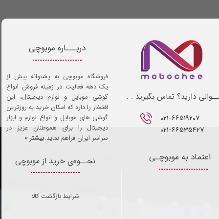
دربـــاره موبوچی
فروشگاه موبوچی به پشتوانه بیش از
یک دهه فعالیت در زمینه فروش انواع
ـوالی دارید؟ تماس بگیرید . .
گوشی موبایل و لوازم دیجیتال، این
افتخار را دارد که امکان خرید به روزترین
021-66519207​​​​​​​
گوشی های موبایل و انواع لوازم و ابزار
دیجیتال را برای هموطنان عزیز در
021-66535427
سراسر ایران فراهم نماید.
بیشتر »
اعتماد به موبوچـی
نحــوه‌ی خرید از موبوچی
شرایط بازگشت کالا