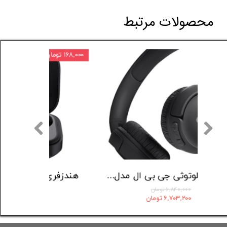
محصولات مرتبط
۲ درصد
۱۶۸,۰۰۰ تومان
هدفون بلوتوثی انکر مدل Liberty 4 NC
هدست بلوتوثی جی بی ال مدل Tune 520
۶,۸۴۰,۰۰۰ تومان
۶,۷۰۳,۲۰۰ تومان