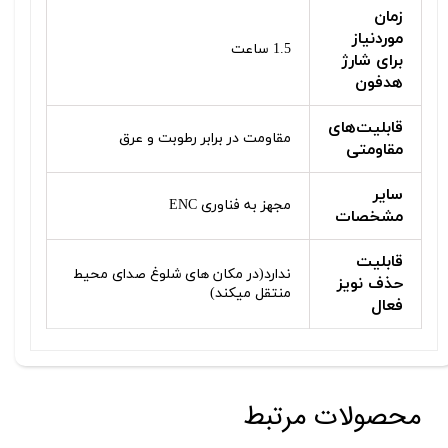
زمان
موردنیاز
1.5 ساعت
برای شارژ
هدفون
قابلیت‌های
مقاومت در برابر رطوبت و عرق
مقاومتی
سایر
مجهز به فناوری ENC
مشخصات
قابلیت
ندارد(در مکان های شلوغ صدای محیط
حذف نویز
منتقل میکند)
فعال
محصولات مرتبط