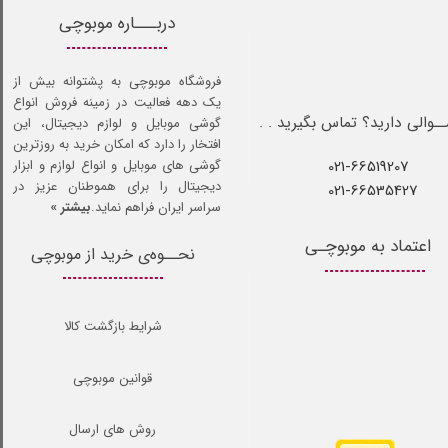
دربـــاره موبوچی
فروشگاه موبوچی به پشتوانه بیش از
یک دهه فعالیت در زمینه فروش انواع
ـوالی دارید؟ تماس بگیرید . .
گوشی موبایل و لوازم دیجیتال، این
افتخار را دارد که امکان خرید به روزترین
021-66519207​​​​​​​
گوشی های موبایل و انواع لوازم و ابزار
دیجیتال را برای هموطنان عزیز در
021-66535427
سراسر ایران فراهم نماید.
بیشتر »
اعتماد به موبوچـی
نحــوه‌ی خرید از موبوچی
شرایط بازگشت کالا
قوانین موبوچی
روش های ارسال