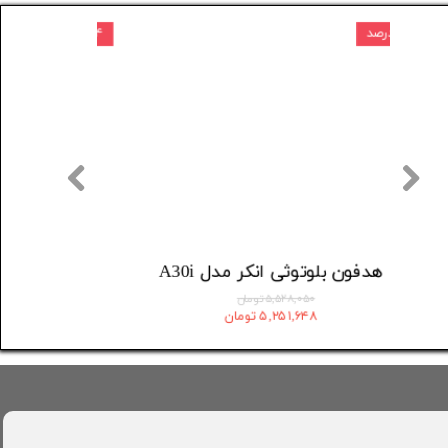
۵ درصد
۴ درصد
هدفون بی سیم انکر مدل Soundcore Liberty 4 Pro A3954
هدفون بلوتوثی انکر مدل A30i
۵,۵۲۸,۰۵۰ تومان
۵,۲۵۱,۶۴۸ تومان