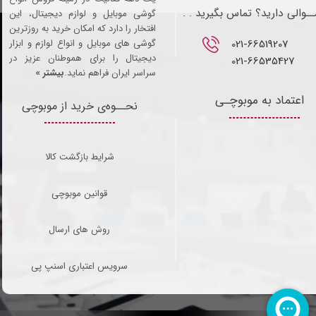
ـوالی دارید؟ تماس بگیرید . .
گوشی موبایل و لوازم دیجیتال، این
افتخار را دارد که امکان خرید به روزترین
021-66519207​​​​​​​
گوشی های موبایل و انواع لوازم و ابزار
دیجیتال را برای هموطنان عزیز در
021-66535427
سراسر ایران فراهم نماید.
بیشتر »
اعتماد به موبوچـی
نحــوه‌ی خرید از موبوچی
شرایط بازگشت کالا
قوانین موبوچی
روش های ارسال
سرویس اعتباری اسنپ پی