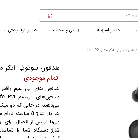
⌕
ل
خانه و آشپزخانه
زیبایی و سلامت
کیف و کوله پشتی
ی
ی ناخن
ترازو
پنکه رومیزی
کنسول خانگی
کابل و شارژر و مبدل برق
دفون بلوتوثی انکر مدل Life P2i
هدفون بلوتوثی انکر مدل  P2i
اتمام موجودی
می‌دهند؛ در حالی که دو میکر
شارژ دستگاه شما را شناس