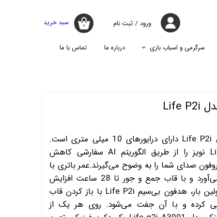
سبد خرید
ورود
/
ثبت نام
۰
حساب کاربری
من
سرگرمی و اسباب بازی
درباره ما
تماس با ما
تغییر گذر واژه
جارو
پازل
اسپیکر
پایه نگه دارنده گوشی موبایل
سفارشات
جارو شارژی
جارو روباتیک
خروج از حساب
Life
کاربری
جارو برقی
هدفون های بی سیم واقعی Life P2i دارای درایورهای 10 میلی متری است.
هدفون‌های بی‌سیم Life P2i نویز را از طریق الگوریتم AI سفارشی کاهش
وفون صدای شما را به وضوح می‌گیرند.عمر باتری با
هر بار شارژ 8 ساعت دوام می‌آورد و با قاب جمع و جور تا 28 ساعت افزایش
می‌یابد.پس از اتصال برای اولین بار، هدفون بی‌سیم Life P2i با باز کردن قاب
ایی کرده و با آن جفت می‌شود. روی هر یک از