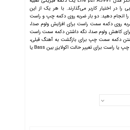
گوشی‌های هدفون بی سیم انکر مدل Life p2i A3991 یک دکمه فیزیکی تعبیه
 را در اختیار کاربر می‌گذارند. با هر یک از این
ر را انجام دهید: دو بار ضربه روی دکمه چپ و راست
ه روی دکمه سمت راست برای افزایش ولوم صدا،
ای کاهش ولوم صدا، نگه داشتن دکمه سمت راست
اشتن دکمه سمت چپ برای بازگشت به آهنگ قبلی،
سه بار ضربه روی دکمه سمت چپ یا راست برای تعییر حالت اکولایزر بین Bass یا