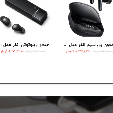
هدفون بی سیم انکر مدل Soundcore Liberty 4 Pro A3954
هدفو
۱۶,۱۲۳,۸۷۵ تومان
۵,۲۵۱,۶۴۸ تومان
۱۷,۳۳۷,۵۰ تومان
۵,۵۲۸,۰۵۰ تومان