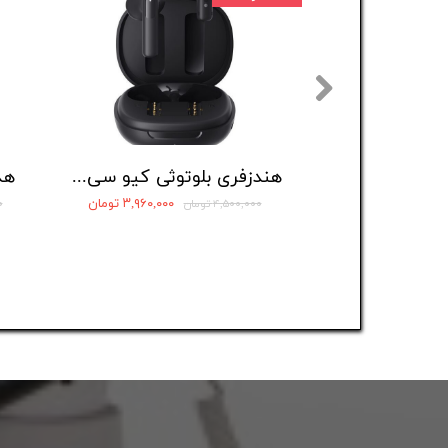
هندزفری بلوتوثی کیو سی وای مدل AilyBuds E20
۳,۹۶۰,۰۰۰ تومان
۴,۵۰۰,۰۰۰ تومان
۰