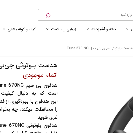
⌕
ل
خانه و آشپزخانه
زیبایی و سلامت
کیف و کوله پشتی
ی
ی ناخن
ترازو
پنکه رومیزی
کنسول خانگی
کابل و شارژر و مبدل برق
دست بلوتوثی جی‌بی‌ال مدل Tune 670 NC
هدست بلوتوثی جی‌بی‌ال مدل C
اتمام موجودی
است که به دنبال کیفیت ص
این هدفون با بهره‌گیری از فن
را محافظت میکند، چه بخواهی
غرق شوید.