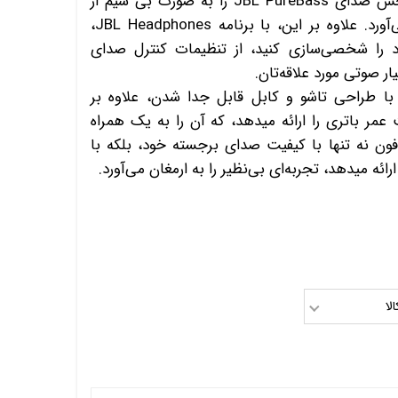
قابلیت LE audio، امکان پخش صدای JBL PureBass را به صورت بی سیم از
گوشی موبایل شما فراهم می‌آورد. علاوه بر این، با برنامه JBL Headphones،
د را شخصی‌سازی کنید، از تنظیمات کنترل صدای
ر صوتی مورد علاقه‌تان.
دفون JBL Tune 670NC با طراحی تاشو و کابل قابل جدا شدن، علاوه بر
سبکی، تا 70 ساعت عمر باتری را ارائه میدهد، که آن را به یک همراه
دفون نه تنها با کیفیت صدای برجسته خود، بلکه با
ائه میدهد، تجربه‌ای بی‌نظیر را به ارمغان می‌آورد.
لا