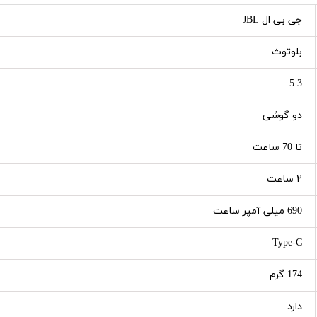
جی بی ال JBL
بلوتوث
5.3
دو گوشی
تا 70 ساعت
۲ ساعت
690 میلی آمپر ساعت
Type-C
174 گرم
دارد