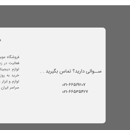
د
فروشگاه موب
فعالیت در ز
لوازم دیجیتا
ســوالی دارید؟ تماس بگیرید . .
خرید به روز
لوازم و ابزار
021-66519207​​​​​​​
سراسر ایران ف
021-66535427