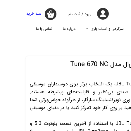
سبد خرید
ورود
/
ثبت نام
۰
حساب کاربری
من
سرگرمی و اسباب بازی
درباره ما
تماس با ما
تغییر گذر واژه
جارو
پازل
اسپیکر
پایه نگه دارنده گوشی موبایل
سفارشات
جارو شارژی
جارو روباتیک
خروج از حساب
Tune 670 N
کاربری
جارو برقی
هدفون بی سیم JBL Tune 670NC، یک انتخاب برتر برای دوستداران موسیقی
دای بی‌نظیر و قابلیت‌های پیشرفته هستند.
اوری نویزکنسلینگ سازگار، از هرگونه حواس‌پرتی شما
د بر روی کار خود تمرکز کنید یا در دنیای موسیقی
هدفون بلوتوثی JBL Tune 670NC با استفاده از آخرین نسخه بلوتوث 5.3 و