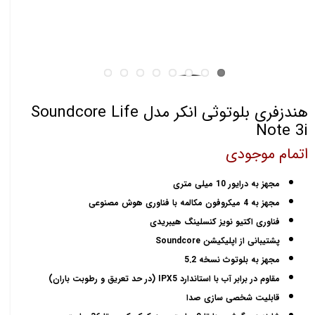
هندزفری بلوتوثی انکر مدل Soundcore Life
Note 3i
اتمام موجودی
مجهز به درایور 10 میلی متری
مجهز به 4 میکروفون مکالمه با فناوری هوش مصنوعی
فناوری اکتیو نویز کنسلینگ هیبریدی
پشتیبانی از اپلیکیشن Soundcore
مجهز به بلوتوث نسخه 5.2
مقاوم در برابر آب با استاندارد IPX5 (در حد تعریق و رطوبت باران)
قابلیت شخصی سازی صدا