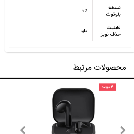
نسخه
5.2
بلوتوث
قابلیت
دارد
حذف نویز
محصولات مرتبط
۴ درصد
۵ درصد