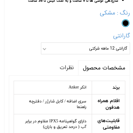
شارژدهی گوشی ها تا 9 ساعت و به کمک کیس تا 36 ساعت
رنگ
: مشکی
گارانتی
گارانتی 12 ماهه شرکتی
نظرات
مشخصات محصول
برند
انکر Anker
اقلام همراه
سری اضافه / کابل شارژر / دفترچه
هدفون
راهنما
قابلیت‌های
دارای گواهینامه IPX5 مقاوم در برابر
مقاومتی
آب ( درحد تعریق و باران)