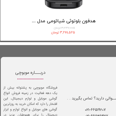
هدفون بلوتوثی شیائومی مدل Redmi Buds 6 Active
۳,۴۳۷,۰۰۵ تومان
۳,۲۹۹,۵۲۵ تومان
دربـــاره موبوچی
فروشگاه موبوچی به پشتوانه بیش از
یک دهه فعالیت در زمینه فروش انواع
ـوالی دارید؟ تماس بگیرید . .
گوشی موبایل و لوازم دیجیتال، این
افتخار را دارد که امکان خرید به روزترین
021-66519207​​​​​​​
گوشی های موبایل و انواع لوازم و ابزار
دیجیتال را برای هموطنان عزیز در
021-66535427