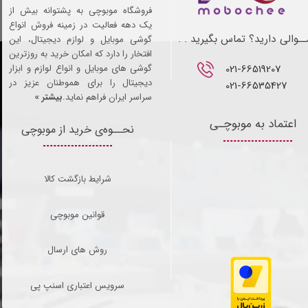
فروشگاه موبوچی به پشتوانه بیش از
یک دهه فعالیت در زمینه فروش انواع
ـوالی دارید؟ تماس بگیرید . .
گوشی موبایل و لوازم دیجیتال، این
افتخار را دارد که امکان خرید به روزترین
021-66519207​​​​​​​
گوشی های موبایل و انواع لوازم و ابزار
دیجیتال را برای هموطنان عزیز در
021-66535427
سراسر ایران فراهم نماید.
بیشتر »
اعتماد به موبوچـی
نحــوه‌ی خرید از موبوچی
شرایط بازگشت کالا
قوانین موبوچی
روش های ارسال
سرویس اعتباری اسنپ پی