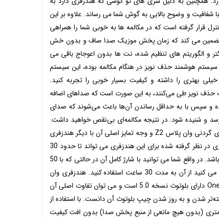
آورد. همچنین به دلیل سری های تو گوشی که هندزفری دارد به
با شفافیت و وضوح بالایی به گوش شما می رساند. علاوه بر این
 قرار گرفته است که در مکالمه ها به خوبی شما را همراهی
 تضمین می کند که زمان پخش موزیک صدا صاف و بدون خش
رگتر و الگوریتم های تنظیم شده، نت ها بدون اعوجاج باقی می
 سیستم هوشمند حذف نویز در هنگام مکالمه بوده، این سیستم
خیلی بهتری را داشته و کیفیت بسیار خوبی را تجربه کنید.
یت حذف نویز طی می‌کنند، به این صورت است که صداهای اضافه
ده و سپس با به حداقل رساندن آن‌ها باعث می‌شوند که صدای
و شنیده شود. در نتیجه مکالمه‌ای بی‌نقص خواهید داشت.
یکی از ویژگی های چشمگیر هندزفری گردنی وان پلاس Z2 و وجه تمایز اصلی آن با دیگر هندزفری
ها، باتری خارق العاده آن است. باتری در نظر گرفته شده برای این هندزفری می تواند تا حدود 30
ساعت بصورت مداوم کارایی داشته باشد. در واقع شما می توانید با شارژ کامل آن در حالتی که با 50
درصد صدا از این هندزفری استفاده می کنید از آن به مدت 30 ساعت استفاده کنید. هندزفری وان
پلاس OnePlus Bullets Wireless Z2 دارای بلوتوث نسخه 5.0 است و می توان تفاوت اصلی آن
ته‌تر شدن و به روز شدن چیپ بلوتوث آن دانست. با استفاده از
 متری (بدون هیچ مانعی از منبع پخش صدا) بدون افت کیفیت