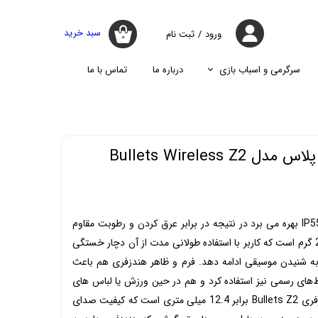
سبد خرید
ورود
/
ثبت نام
۰
حساب کاربری
من
سرگرمی و اسباب بازی
درباره ما
تماس با ما
تغییر گذر واژه
جارو
پازل
اسپیکر
پایه نگه دارنده گوشی موبایل
سفارشات
جارو شارژی
جارو روباتیک
خروج از حساب
Bullets Wireless
کاربری
جارو برقی
وانپلاس Bullets Z2 از استاندارد IP55 بهره می برد در نتیجه در برابر عرق کردن و رطوبت مقاوم
می باشد. وزن این هندزفری تنها 26 گرم است که کاربر با استفاده طولانی مدت از آن دچار خستگی
به شنیدن موسیقی ادامه دهد. فرم و ظاهر هندزفری هم باعث
ط‌های رسمی نیز استفاده کرد و هم در حین ورزش یا لباس های
روزمره. درایور استفاده شده در هندزفری Bullets Z2 برابر 12.4 میلی متری است که کیفیت صدای