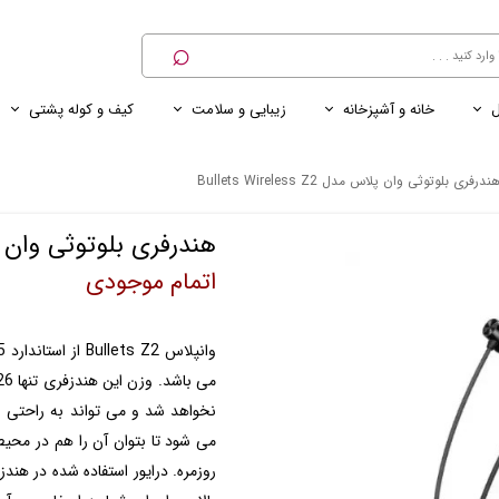
⌕
ل
خانه و آشپزخانه
زیبایی و سلامت
کیف و کوله پشتی
ی
ی ناخن
ترازو
پنکه رومیزی
کنسول خانگی
کابل و شارژر و مبدل برق
ندرفری بلوتوثی وان پلاس مدل Bullets Wireless Z2
هندرفری بلوتوثی وان پلاس مدل  Z2
اتمام موجودی
نخواهد شد و می تواند به راحتی 
می شود تا بتوان آن را هم در محی