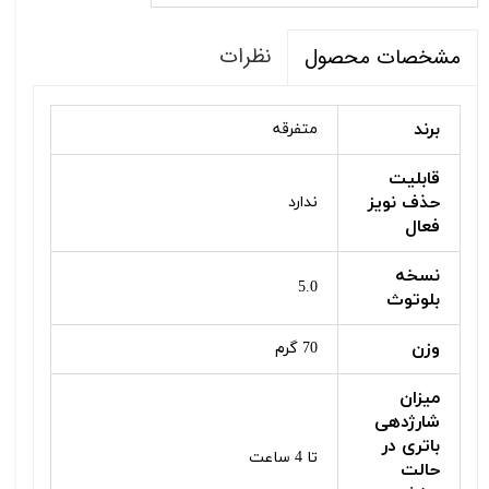
نظرات
مشخصات محصول
برند
متفرقه
قابلیت
حذف نویز
ندارد
فعال
نسخه
5.0
بلوتوث
وزن
70 گرم
میزان
شارژدهی
باتری در
تا 4 ساعت
حالت