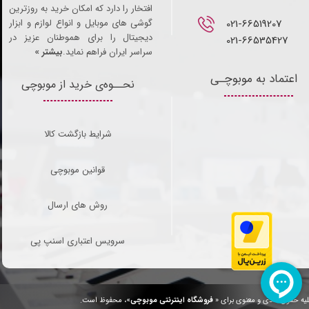
افتخار را دارد که امکان خرید به روزترین
021-66519207​​​​​​​
گوشی های موبایل و انواع لوازم و ابزار
دیجیتال را برای هموطنان عزیز در
021-66535427
سراسر ایران فراهم نماید.
بیشتر »
اعتماد به موبوچـی
نحــوه‌ی خرید از موبوچی
شرایط بازگشت کالا
قوانین موبوچی
روش های ارسال
سرویس اعتباری اسنپ پی
یه حقوق مادی و معنوی برای «
فروشگاه اینترنتی موبوچی
»، محفوظ است.