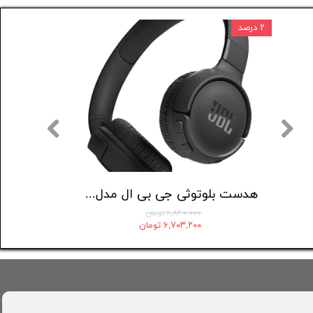
۲ درصد
۸۰,۰۰۰ تومان
هدفون بلوتوثی شیائومی مدل Redmi Buds 6 Active
هدست بلوتوثی جی بی ال مدل Tune 520
۶,۸۴۰,۰۰۰ تومان
۶,۷۰۳,۲۰۰ تومان