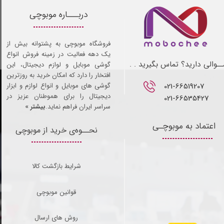
دربـــاره موبوچی
فروشگاه موبوچی به پشتوانه بیش از
یک دهه فعالیت در زمینه فروش انواع
ـوالی دارید؟ تماس بگیرید . .
گوشی موبایل و لوازم دیجیتال، این
افتخار را دارد که امکان خرید به روزترین
021-66519207​​​​​​​
گوشی های موبایل و انواع لوازم و ابزار
دیجیتال را برای هموطنان عزیز در
021-66535427
سراسر ایران فراهم نماید.
بیشتر »
اعتماد به موبوچـی
نحــوه‌ی خرید از موبوچی
شرایط بازگشت کالا
قوانین موبوچی
روش های ارسال