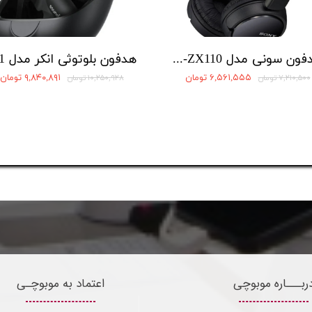
هدفون سونی مدل MDR-ZX110
۶,۵۶۱,۵۵۵ تومان
۹,۸۴۰,۸۹۱ تومان
۷,۲۱۰,۵۰۰ تومان
۱۰,۲۵۰,۹۲۸ تومان
ربـــاره موبوچی
اعتماد به موبوچـی