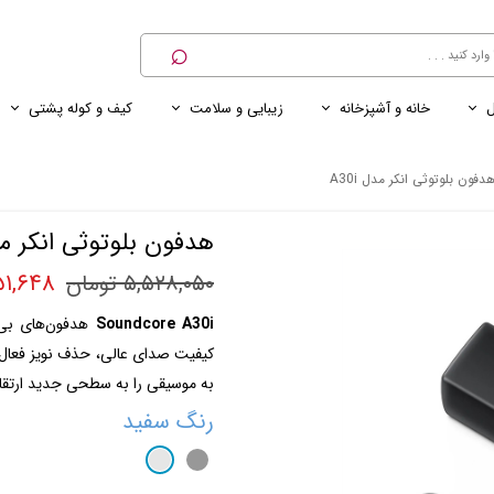
⌕
ل
خانه و آشپزخانه
زیبایی و سلامت
کیف و کوله پشتی
ی
ی ناخن
ترازو
پنکه رومیزی
کنسول خانگی
کابل و شارژر و مبدل برق
دفون بلوتوثی انکر مدل A30i
هدفون بلوتوثی انکر مدل 
۵,۲۵۱,۶۴۸
۵,۵۲۸,۰۵۰ تومان
Soundcore A30i
کیفیت صدای عالی، حذف نویز فعال 
به موسیقی را به سطحی جدید ارتقا 
رنگ
سفید