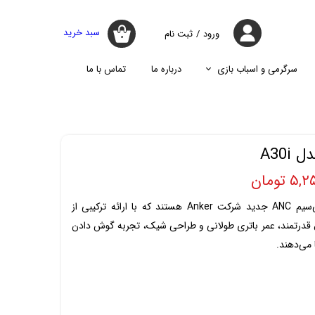
سبد خرید
ورود
/
ثبت نام
۰
حساب کاربری
من
سرگرمی و اسباب بازی
درباره ما
تماس با ما
تغییر گذر واژه
جارو
پازل
اسپیکر
پایه نگه دارنده گوشی موبایل
سفارشات
جارو شارژی
جارو روباتیک
خروج از حساب
A30i
کاربری
جارو برقی
 تومان
هدفون‌های بی‌سیم ANC جدید شرکت Anker هستند که با ارائه ترکیبی از
قدرتمند، عمر باتری طولانی و طراحی شیک، تجربه گوش دادن
می‌دهند.