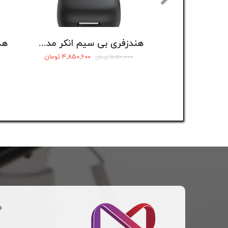
هندزفری بی سیم انکر مدل Soundcore R60i NC
۴,۸۵۰,۶۰۰ تومان
۵,۱۵۰,۰۰۰ تومان
د