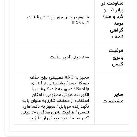
مقاومت در
برابر آب و
گرد و غبار/
مقاوم در برابر عرق و پاشش قطرات
درجه
آب/ IPX5
گواهی‌
نامه :
ظرفیت
باتری
۸۰۰ میلی آمپر ساعت
کیس
مجهز به ANC تطبیقی برای حذف
خودکار نویز / پشتیبانی از فناوری
BassUp / مجهز به ۶ میکروفون با
سایر
الگوریتم هوش مصنوعی / امکان
مشخصات
استفاده از محفظه شارژ به عنوان پایه
نگهدارنده موبایل / مجهز به دکمه‌های
لمسی / ظرفیت باتری هدفون ۶۰ میلی
آمپر ساعت / پشتیبانی از شارژ ب