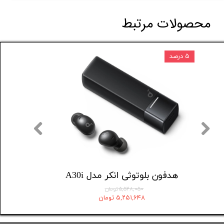
محصولات مرتبط
۵ درصد
هندزفری بی سیم انکر مدل anker Soundcore R50i
هدفون بلوتوثی انکر مدل A30i
۵,۵۲۸,۰۵۰ تومان
۵,۲۵۱,۶۴۸ تومان