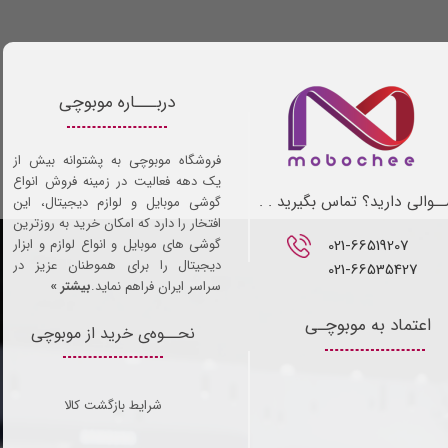
دربـــاره موبوچی
فروشگاه موبوچی به پشتوانه بیش از
یک دهه فعالیت در زمینه فروش انواع
ـوالی دارید؟ تماس بگیرید . .
گوشی موبایل و لوازم دیجیتال، این
افتخار را دارد که امکان خرید به روزترین
021-66519207​​​​​​​
گوشی های موبایل و انواع لوازم و ابزار
دیجیتال را برای هموطنان عزیز در
021-66535427
سراسر ایران فراهم نماید.
بیشتر »
اعتماد به موبوچـی
نحــوه‌ی خرید از موبوچی
شرایط بازگشت کالا