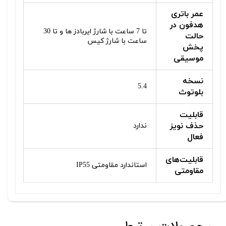
عمر باتری
هدفون در
تا 7 ساعت با شارژ ایربادز ها و تا 30
حالت
ساعت با شارژ کیس
پخش
موسیقی
نسخه
5.4
بلوتوث
قابلیت
حذف نویز
ندارد
فعال
قابلیت‌های
استاندارد مقاومتی IP55
مقاومتی