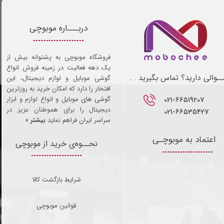
دربـــاره موبوچی
فروشگاه موبوچی به پشتوانه بیش از
یک دهه فعالیت در زمینه فروش انواع
ـوالی دارید؟ تماس بگیرید . .
گوشی موبایل و لوازم دیجیتال، این
افتخار را دارد که امکان خرید به روزترین
021-66519207​​​​​​​
گوشی های موبایل و انواع لوازم و ابزار
دیجیتال را برای هموطنان عزیز در
021-66535427
سراسر ایران فراهم نماید.
بیشتر »
اعتماد به موبوچـی
نحــوه‌ی خرید از موبوچی
شرایط بازگشت کالا
قوانین موبوچی