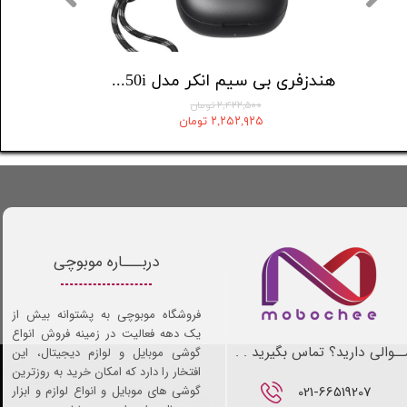
هدفون بلوتوثی بیسوس مدل Bowie 35
هندزفری بی سیم انکر مدل anker Soundcore R50i
هدف
۲,۴۲۲,۵۰۰ تومان
۲,۲۵۲,۹۲۵ تومان
دربـــاره موبوچی
فروشگاه موبوچی به پشتوانه بیش از
یک دهه فعالیت در زمینه فروش انواع
ـوالی دارید؟ تماس بگیرید . .
گوشی موبایل و لوازم دیجیتال، این
افتخار را دارد که امکان خرید به روزترین
021-66519207​​​​​​​
گوشی های موبایل و انواع لوازم و ابزار