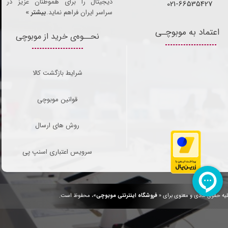
دیجیتال را برای هموطنان عزیز در
021-66535427
سراسر ایران فراهم نماید.
بیشتر »
اعتماد به موبوچـی
نحــوه‌ی خرید از موبوچی
شرایط بازگشت کالا
قوانین موبوچی
روش های ارسال
سرویس اعتباری اسنپ پی
یه حقوق مادی و معنوی برای «
فروشگاه اینترنتی موبوچی
»، محفوظ است.