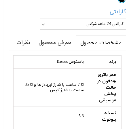
گارانتی
گارانتی 24 ماهه شرکتی
معرفی محصول
نظرات
مشخصات محصول
برند
باسئوس Baseus
عمر باتری
هدفون در
تا 7 ساعت با شارژ ایربادز ها و تا 35
حالت
ساعت با شارژ کیس
پخش
موسیقی
نسخه
5.3
بلوتوث