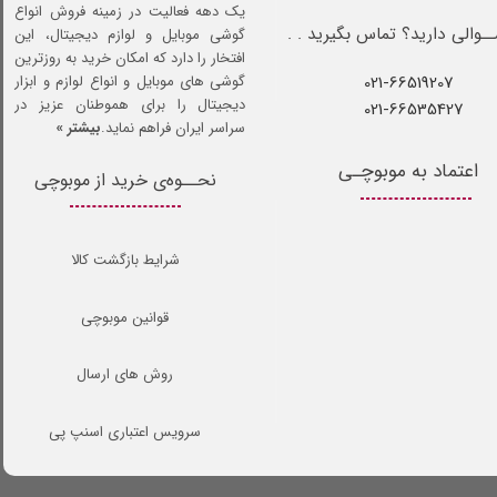
یک دهه فعالیت در زمینه فروش انواع
ـوالی دارید؟ تماس بگیرید . .
گوشی موبایل و لوازم دیجیتال، این
افتخار را دارد که امکان خرید به روزترین
021-66519207​​​​​​​
گوشی های موبایل و انواع لوازم و ابزار
دیجیتال را برای هموطنان عزیز در
021-66535427
سراسر ایران فراهم نماید.
بیشتر »
اعتماد به موبوچـی
نحــوه‌ی خرید از موبوچی
شرایط بازگشت کالا
قوانین موبوچی
روش های ارسال
سرویس اعتباری اسنپ پی