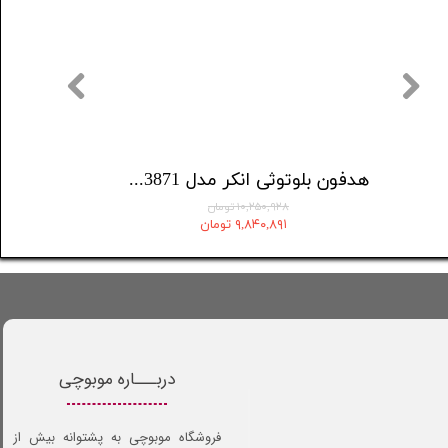
هدفون بلوتوثی انکر مدل AeroFit Pro A3871
۱۰,۲۵۰,۹۲۸ تومان
۹,۸۴۰,۸۹۱ تومان
دربـــاره موبوچی
فروشگاه موبوچی به پشتوانه بیش از