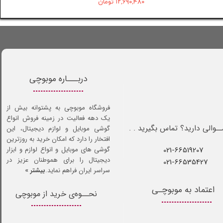
۱۲,۶۹۰,۴۸۰ تومان
دربـــاره موبوچی
فروشگاه موبوچی به پشتوانه بیش از
یک دهه فعالیت در زمینه فروش انواع
ـوالی دارید؟ تماس بگیرید . .
گوشی موبایل و لوازم دیجیتال، این
افتخار را دارد که امکان خرید به روزترین
021-66519207​​​​​​​
گوشی های موبایل و انواع لوازم و ابزار
دیجیتال را برای هموطنان عزیز در
021-66535427
سراسر ایران فراهم نماید.
بیشتر »
اعتماد به موبوچـی
نحــوه‌ی خرید از موبوچی