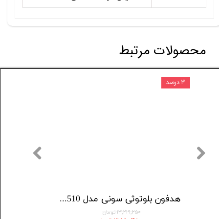
محصولات مرتبط
۴ درصد
۵ درصد
هدفون بلوتوثی انکر مدل AeroFit Pro A3871
هدفون بلوتوثی سونی مدل WF-C510
۱۳,۲۱۹,۲۵۰ تومان