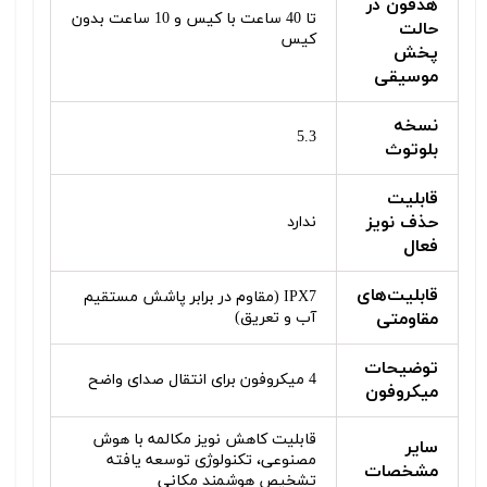
هدفون در
تا 40 ساعت با کیس و 10 ساعت بدون
حالت
کیس
پخش
موسیقی
نسخه
5.3
بلوتوث
قابلیت
حذف نویز
ندارد
فعال
قابلیت‌های
IPX7 (مقاوم در برابر پاشش مستقیم
مقاومتی
آب و تعریق)
توضیحات
4 میکروفون برای انتقال صدای واضح
میکروفون
قابلیت کاهش نویز مکالمه با هوش
سایر
مصنوعی، تکنولوژی توسعه یافته
مشخصات
تشخیص هوشمند مکانی