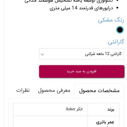
تکنولوژی توسعه یافته تشخیص هوشمند مکانی
درایورهای قدرتمند 14 میلی متری
رنگ
مشکی
گارانتی
گارانتی 12 ماهه شرکتی
افزودن به سبد خرید
معرفی محصول
نظرات
مشخصات محصول
برند
انکر Anker
عمر باتری