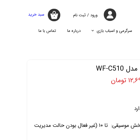
سبد خرید
ورود
/
ثبت نام
۰
حساب کاربری
من
سرگرمی و اسباب بازی
درباره ما
تماس با ما
تغییر گذر واژه
جارو
پازل
اسپیکر
پایه نگه دارنده گوشی موبایل
سفارشات
جارو شارژی
جارو روباتیک
خروج از حساب
WF-C51
کاربری
جارو برقی
 تومان
عمر باتری هدفون در حالت پخش موسیقی: تا ۱۰ (غیر فعال بودن حالت مدیریت