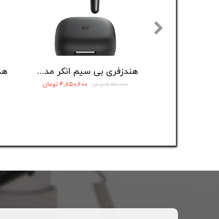
هندزفری بی سیم انکر مدل Soundcore R60i NC
۴,۸۵۰,۶۰۰ تومان
۵,۱۵۰,۰۰۰ تومان