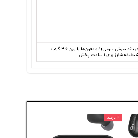
دارای گواهی IPX۴ / پشتیبانی از فناوری DSEE (فناوری اولیه افزایش پهنای باند صوتی سونی) / هدفون‌ها با وزن ۴.۶ گرم /
۴ درصد
۵ درصد