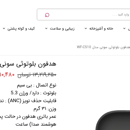
⌕
ل
خانه و آشپزخانه
زیبایی و سلامت
کیف و کوله پشتی
ی
ی ناخن
ترازو
پنکه رومیزی
کنسول خانگی
کابل و شارژر و مبدل برق
دفون بلوتوثی سونی مدل WF-C510
هدفون بلوتوثی سونی مدل 0
۱۲,۶۹۰,۴۸۰
۱۳,۲۱۹,۲۵۰ تومان
نوع اتصال : بی‌ سیم
بلوتوث : دارد/ ورژن 5.3
قابلیت حذف نویز (ANC) : ندارد
وزن: ۳۱ گرم
هوشمند صدا) ساعت