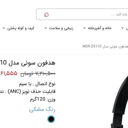
⌕
ل
خانه و آشپزخانه
زیبایی و سلامت
کیف و کوله پشتی
ی
ی ناخن
ترازو
پنکه رومیزی
کنسول خانگی
کابل و شارژر و مبدل برق
دفون سونی مدل MDR-ZX110
هدفون سونی مدل MDR-ZX110
۶,۵۶۱,۵۵۵ ت
۷,۲۱۰,۵۰۰ تومان
نوع اتصال : با سیم
قابلیت حذف نویز (ANC) : ندارد
وزن: 120گرم
رنگ
مشکی