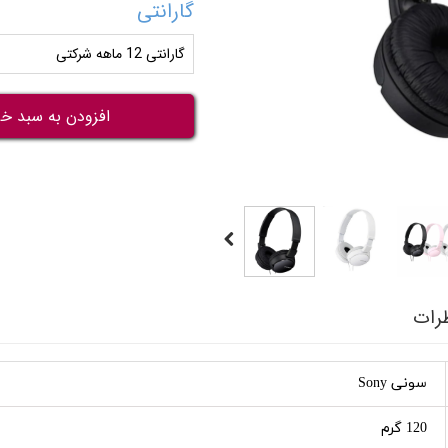
گارانتی
گارانتی 12 ماهه شرکتی
افزودن به سبد خر
رات
سونی Sony
120 گرم