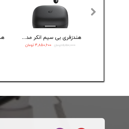
هندزفری بی سیم انکر مدل Soundcore R60i NC
۴,۸۵۰,۶۰۰ تومان
۵,۱۵۰,۰۰۰ تومان