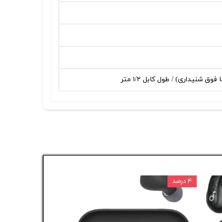
 شنيداری) / طول کابل ۱/۲ متر
۴ درصد
۵ درصد