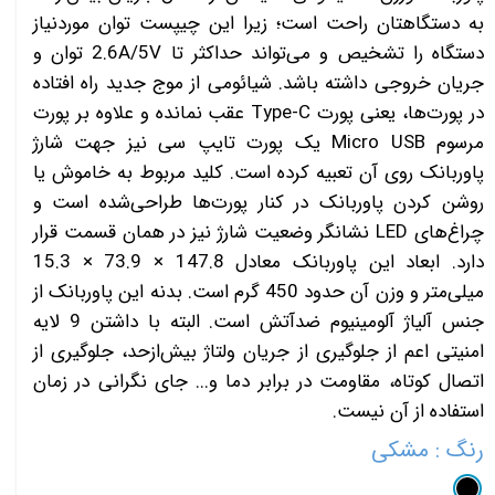
به دستگاهتان راحت است؛ زیرا این چیپست توان موردنیاز
دستگاه را تشخیص و می‌تواند حداکثر تا 2.6A/5V توان و
جریان خروجی داشته باشد. شیائومی از موج جدید راه افتاده
در پورت‌ها، یعنی پورت Type-C عقب نمانده و علاوه بر پورت
مرسوم Micro USB یک پورت تایپ سی نیز جهت شارژ
پاوربانک روی آن تعبیه کرده است. کلید مربوط به خاموش یا
روشن کردن پاوربانک در کنار پورت‌ها طراحی‌شده است و
چراغ‌های LED نشانگر وضعیت شارژ نیز در همان قسمت قرار
دارد. ابعاد این پاوربانک معادل 147.8 × 73.9 × 15.3
میلی‌متر و وزن آن حدود 450 گرم است. بدنه‌ این پاوربانک از
جنس آلیاژ آلومینیوم ضدآتش است. البته با داشتن 9 لایه
امنیتی اعم از جلوگیری از جریان ولتاژ بیش‌ازحد، جلوگیری از
اتصال کوتاه، مقاومت در برابر دما و... جای نگرانی در زمان
استفاده از آن نیست.
رنگ
: مشکی