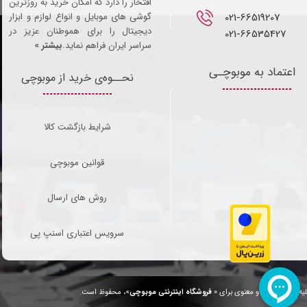
افتخار را دارد که امکان خرید به روزترین
021-66519207​​​​​​​
گوشی های موبایل و انواع لوازم و ابزار
دیجیتال را برای هموطنان عزیز در
021-66535427
سراسر ایران فراهم نماید.
بیشتر »
اعتماد به موبوچـی
نحــوه‌ی خرید از موبوچی
شرایط بازگشت کالا
قوانین موبوچی
روش های ارسال
سرویس اعتباری اسنپ پی
یه حقوق مادی و معنوی برای «
فروشگاه اینترنتی موبوچی
»، محفوظ است.