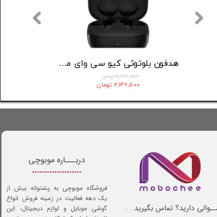
هندزفری بلوتوثی شیائومی مدل Redmi buds 5
۶,۴۷۷,۴۳۲ تومان
۲,۲۲۶,۵۰۰ توما
۶,۳۰۹,۴۳۲ تومان
۲,۱۴۶,۵۰۰ توم
دربـــاره موبوچی
فروشگاه موبوچی به پشتوانه بیش از
یک دهه فعالیت در زمینه فروش انواع
ـوالی دارید؟ تماس بگیرید . .
گوشی موبایل و لوازم دیجیتال، این