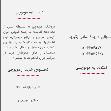
دربـــاره موبوچی
فروشگاه موبوچی به پشتوانه بیش از
یک دهه فعالیت در زمینه فروش انواع
ـوالی دارید؟ تماس بگیرید . .
گوشی موبایل و لوازم دیجیتال، این
افتخار را دارد که امکان خرید به روزترین
021-66519207​​​​​​​
گوشی های موبایل و انواع لوازم و ابزار
دیجیتال را برای هموطنان عزیز در
021-66535427
سراسر ایران فراهم نماید.
بیشتر »
اعتماد به موبوچـی
نحــوه‌ی خرید از موبوچی
شرایط بازگشت کالا
قوانین موبوچی