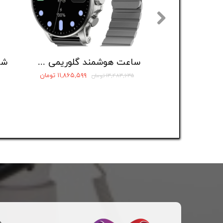
ساعت هوشمند گلوریمی مدل M2 MAX LTD
۱۱,۸۶۵,۵۹۹ تومان
۱۳,۴۸۳,۶۳۵ تومان
د