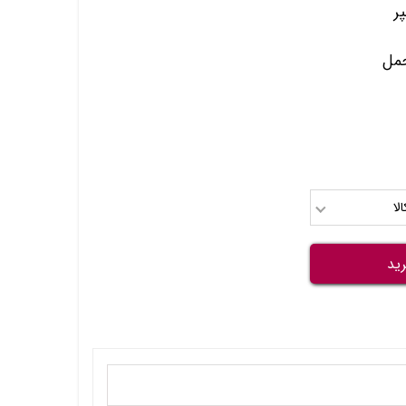
حمل
لا
ید