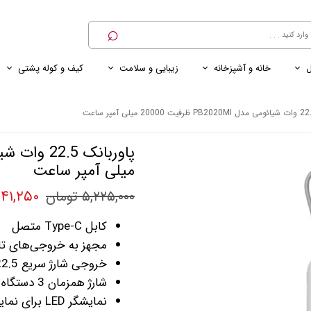
⌕
ل
خانه و آشپزخانه
زیبایی و سلامت
کیف و کوله پشتی
ی
ی ناخن
ترازو
پنکه رومیزی
کنسول خانگی
کابل و شارژر و مبدل برق
میلی آمپر ساعت
۴,۴۴۱,۲۵۰ ت
۵,۲۲۵,۰۰۰ تومان
کابل Type‑C متصل
مجهز به خروجی‌های تا
خروجی شارژ سریع 22.5 وات
شارژ همزمان 3 دستگاه
نمایشگر LED برای نمایش دقیق شارژ