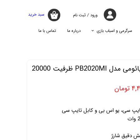
سبد خرید
ورود
/
ثبت نام
۰
حساب کاربری
من
سرگرمی و اسباب بازی
درباره ما
تماس با ما
تغییر گذر واژه
جارو
پازل
اسپیکر
پایه نگه دارنده گوشی موبایل
سفارشات
جارو شارژی
جارو روباتیک
خروج از حساب
پاوربانک 22.5 وات شیائومی مدل PB2020MI ظرفیت 20000
کاربری
جارو برقی
ومان
یپ سی، یو اس بی و کابل تایپ سی