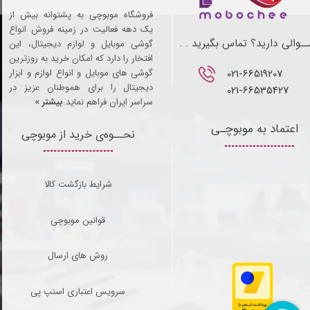
فروشگاه موبوچی به پشتوانه بیش از
یک دهه فعالیت در زمینه فروش انواع
ـوالی دارید؟ تماس بگیرید . .
گوشی موبایل و لوازم دیجیتال، این
افتخار را دارد که امکان خرید به روزترین
021-66519207​​​​​​​
گوشی های موبایل و انواع لوازم و ابزار
دیجیتال را برای هموطنان عزیز در
021-66535427
سراسر ایران فراهم نماید.
بیشتر »
اعتماد به موبوچـی
نحــوه‌ی خرید از موبوچی
شرایط بازگشت کالا
قوانین موبوچی
روش های ارسال
سرویس اعتباری اسنپ پی