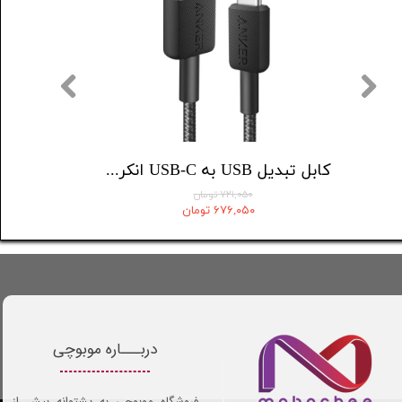
کابل تبدیل USB-C به USB-C انکر مدل A8757 طول 1.8 متر
کابل تبدیل USB به USB-C انکر مدل 322/A81H5 طول 0.9 متر
۷۲۱,۰۵۰ تومان
۶۷۶,۰۵۰ تومان
دربـــاره موبوچی
فروشگاه موبوچی به پشتوانه بیش از