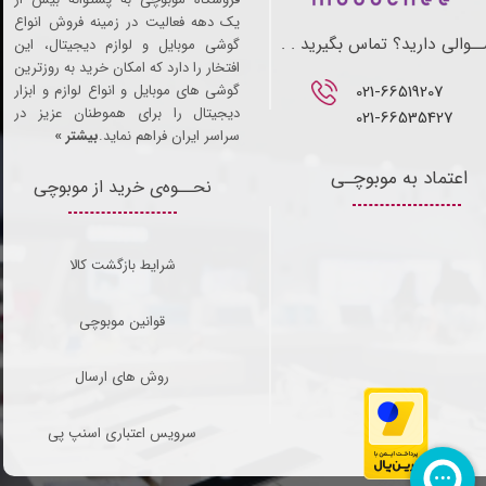
یک دهه فعالیت در زمینه فروش انواع
ـوالی دارید؟ تماس بگیرید . .
گوشی موبایل و لوازم دیجیتال، این
افتخار را دارد که امکان خرید به روزترین
021-66519207​​​​​​​
گوشی های موبایل و انواع لوازم و ابزار
دیجیتال را برای هموطنان عزیز در
021-66535427
سراسر ایران فراهم نماید.
بیشتر »
اعتماد به موبوچـی
نحــوه‌ی خرید از موبوچی
شرایط بازگشت کالا
قوانین موبوچی
روش های ارسال
سرویس اعتباری اسنپ پی