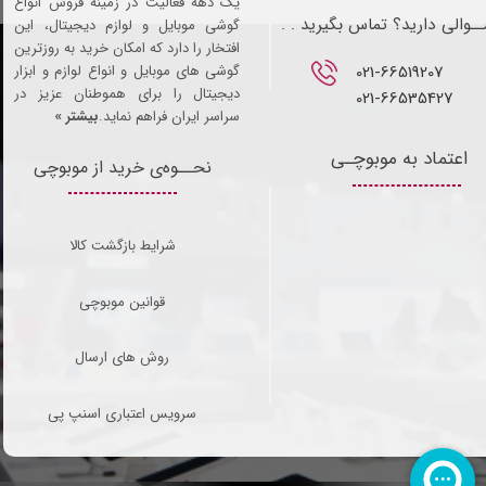
یک دهه فعالیت در زمینه فروش انواع
ـوالی دارید؟ تماس بگیرید . .
گوشی موبایل و لوازم دیجیتال، این
افتخار را دارد که امکان خرید به روزترین
021-66519207​​​​​​​
گوشی های موبایل و انواع لوازم و ابزار
دیجیتال را برای هموطنان عزیز در
021-66535427
سراسر ایران فراهم نماید.
بیشتر »
اعتماد به موبوچـی
نحــوه‌ی خرید از موبوچی
شرایط بازگشت کالا
قوانین موبوچی
روش های ارسال
سرویس اعتباری اسنپ پی