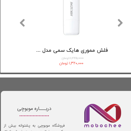
کارت حافظه microSDXC ای دیتا مدل Premier کلاس 10 استاندارد UHS-I V10 A1سرعت 100MBps ظرفیت 64 گیگابایت به همراه آداپتور
۳,۱۹۰,۰۰۰ تومان
۱,۴۲۵,۰۰۰ تومان
۲,۹۸۷,۰۰۰ تومان
۱,۳۲۰,۰۰۰ تومان
دربـــاره موبوچی
فروشگاه موبوچی به پشتوانه بیش از