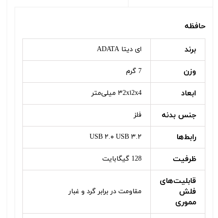
حافظه
برند
ای دیتا ADATA
وزن
7 گرم
ابعاد
۳2x۱2x4 میلی‌متر
جنس بدنه
فلز
رابط‌ها
USB ۲.۰ USB ۳.۲
ظرفیت
128 گیگابایت
قابلیت‌های
فلش
مقاومت در برابر گرد و غبار
مموری