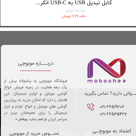
کابل تبدیل USB-C به USB-C انکر مدل A8757 طول 1.8 متر
کابل تبدیل USB به USB-C انکر مدل 322/A81H5 طول 0.9 متر
۷۲۱,۰۵۰ تومان
۶۷۶,۰۵۰ تومان
دربـــاره موبوچی
فروشگاه موبوچی به پشتوانه بیش از
یک دهه فعالیت در زمینه فروش انواع
ـوالی دارید؟ تماس بگیرید . .
گوشی موبایل و لوازم دیجیتال، این
افتخار را دارد که امکان خرید به روزترین
021-66519207​​​​​​​
گوشی های موبایل و انواع لوازم و ابزار
دیجیتال را برای هموطنان عزیز در
021-66535427
سراسر ایران فراهم نماید.
بیشتر »
اعتماد به موبوچـی
نحــوه‌ی خرید از موبوچی