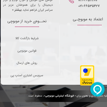
021-66519207​​​​​​​
دیجیتال را برای هموطنان عزیز در
021-66535427
سراسر ایران فراهم نماید.
بیشتر »
اعتماد به موبوچـی
نحــوه‌ی خرید از موبوچی
شرایط بازگشت کالا
قوانین موبوچی
روش های ارسال
سرویس اعتباری اسنپ پی
یه حقوق مادی و معنوی برای «
فروشگاه اینترنتی موبوچی
»، محفوظ است.