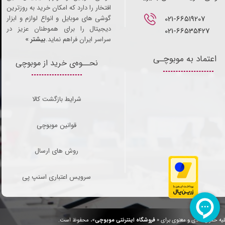
افتخار را دارد که امکان خرید به روزترین
021-66519207​​​​​​​
گوشی های موبایل و انواع لوازم و ابزار
دیجیتال را برای هموطنان عزیز در
021-66535427
سراسر ایران فراهم نماید.
بیشتر »
اعتماد به موبوچـی
نحــوه‌ی خرید از موبوچی
شرایط بازگشت کالا
قوانین موبوچی
روش های ارسال
سرویس اعتباری اسنپ پی
یه حقوق مادی و معنوی برای «
فروشگاه اینترنتی موبوچی
»، محفوظ است.