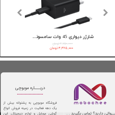
کابل تبدیل USB-C به USB-C انکر مدل A8756 طول 1 متر
۹۸۳,۲۵۰ تومان
۴,۷۵۰,۰۰۰ تومان
۸۴۵,۵۹۵ تومان
۴,۴۶۵,۰۰۰ تومان
دربـــاره موبوچی
فروشگاه موبوچی به پشتوانه بیش از
یک دهه فعالیت در زمینه فروش انواع
ـوالی دارید؟ تماس بگیرید . .
گوشی موبایل و لوازم دیجیتال، این