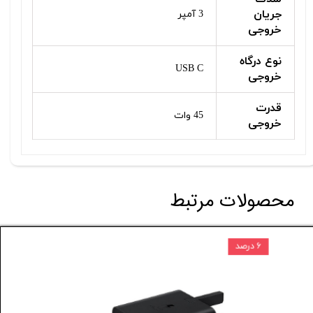
جریان
3 آمپر
خروجی
نوع درگاه
USB C
خروجی
قدرت
45 وات
خروجی
محصولات مرتبط
۱۴ درصد
۶ درصد