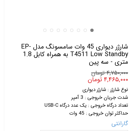
شارژر دیواری 45 وات سامسونگ مدل EP-
T4511 Low Standby به همراه کابل 1.8
متری - سه پین
۴,۷۵۰,۰۰۰ تومان
۴,۴۶۵,۰۰۰ تومان
نوع شارژر : شارژر دیواری
شدت جریان خروجی : 3 آمپر
تعداد درگاه خروجی : یک عدد درگاه USB-C
حداکثر توان خروجی : 45 وات
گارانتی