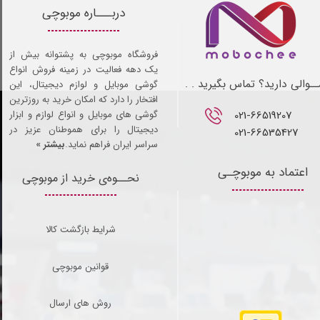
دربـــاره موبوچی
فروشگاه موبوچی به پشتوانه بیش از
یک دهه فعالیت در زمینه فروش انواع
ـوالی دارید؟ تماس بگیرید . .
گوشی موبایل و لوازم دیجیتال، این
افتخار را دارد که امکان خرید به روزترین
021-66519207​​​​​​​
گوشی های موبایل و انواع لوازم و ابزار
دیجیتال را برای هموطنان عزیز در
021-66535427
سراسر ایران فراهم نماید.
بیشتر »
اعتماد به موبوچـی
نحــوه‌ی خرید از موبوچی
شرایط بازگشت کالا
قوانین موبوچی
روش های ارسال