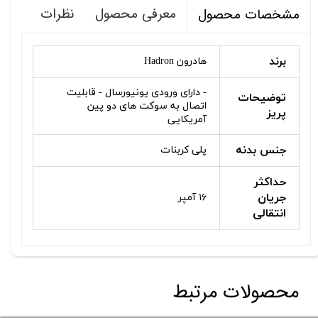
معرفی محصول
نظرات
مشخصات محصول
برند
هادرون Hadron
- دارای ورودی یونیورسال - قابلیت
توضیحات
اتصال به سوکت های دو پین
پریز
آمریکایی
جنس بدنه
پلی کربنات
حداکثر
جریان
۱۶ آمپر
انتقالی
محصولات مرتبط